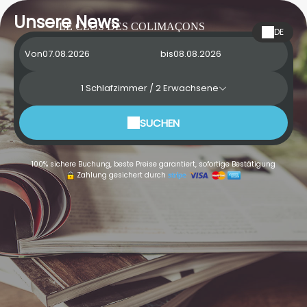
Unsere News
LE CLOS DES COLIMAÇONS
DE
Von
bis
1
Schlafzimmer /
2
Erwachsene
SUCHEN
100% sichere Buchung, beste Preise garantiert, sofortige Bestätigung
Zahlung gesichert durch