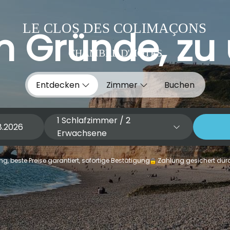
LE CLOS DES COLIMAÇONS
n Gründe, zu
CHAMBRE D'HÔTES
Entdecken
Zimmer
Buchen
1
Schlafzimmer /
2
Erwachsene
g, beste Preise garantiert, sofortige Bestätigung
Zahlung gesichert dur