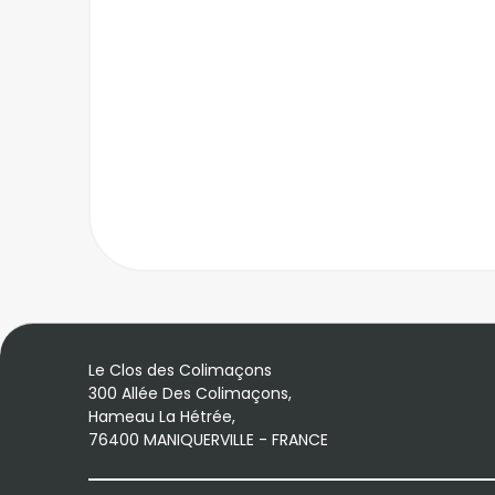
Le Clos des Colimaçons
300 Allée Des Colimaçons,
Hameau La Hétrée,
76400 MANIQUERVILLE - FRANCE