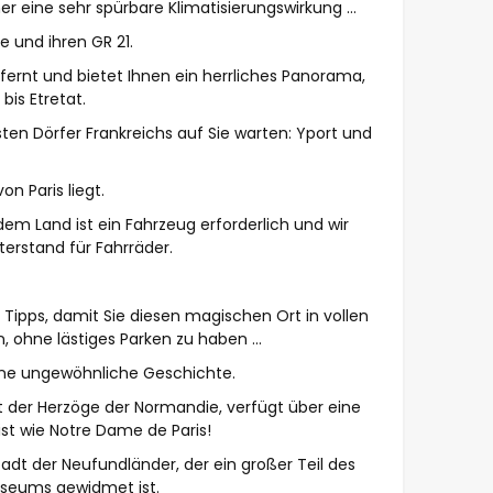
 eine sehr spürbare Klimatisierungswirkung ...
re und ihren GR 21.
tfernt und bietet Ihnen ein herrliches Panorama,
bis Etretat.
sten Dörfer Frankreichs auf Sie warten: Yport und
on Paris liegt.
em Land ist ein Fahrzeug erforderlich und wir
erstand für Fahrräder.
Tipps, damit Sie diesen magischen Ort in vollen
ohne lästiges Parken zu haben ...
ine ungewöhnliche Geschichte.
 der Herzöge der Normandie, verfügt über eine
 ist wie Notre Dame de Paris!
image
adt der Neufundländer, der ein großer Teil des
useums gewidmet ist.