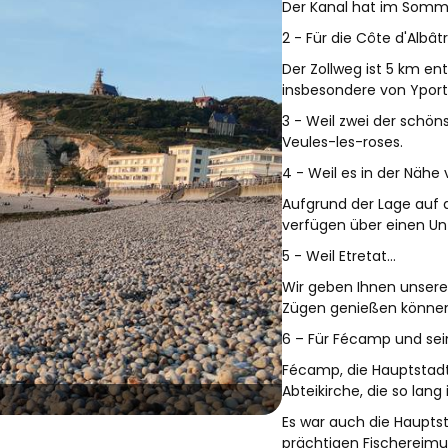
Der Kanal hat im Sommer
2 - Für die Côte d'Albât
Der Zollweg ist 5 km en
insbesondere von Yport 
3 - Weil zwei der schön
Veules-les-roses.
4 - Weil es in der Nähe v
Aufgrund der Lage auf d
verfügen über einen Unt
5 - Weil Etretat...
Wir geben Ihnen unsere 
Zügen genießen können, 
6 – Für Fécamp und se
Fécamp, die Hauptstadt
Abteikirche, die so lang
Es war auch die Hauptst
prächtigen Fischereim