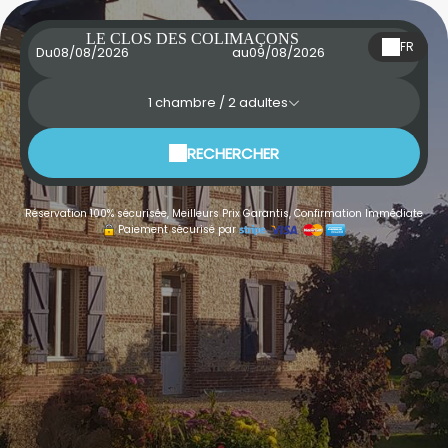
LE CLOS DES COLIMAÇONS
FR
Du
au
1
chambre /
2
adultes
RECHERCHER
Réservation 100% sécurisée, Meilleurs Prix Garantis, Confirmation Immédiate
Paiement sécurisé par