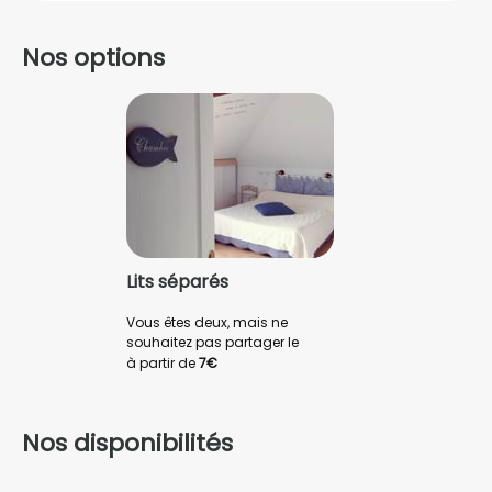
Nos options
Lits séparés
Vous êtes deux, mais ne
souhaitez pas partager le
même lit ?
à partir de
7€
Nous pouvons vous préparer
des lits séparés dans les deux
chambres, mais la chambre ""
Nos disponibilités
côté mer "" est la plus adaptée
à cette demande.