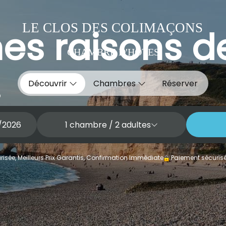
LE CLOS DES COLIMAÇONS
es raisons d
CHAMBRE D'HÔTES
.
Découvrir
Chambres
Réserver
1
chambre /
2
adultes
isée, Meilleurs Prix Garantis, Confirmation Immédiate
Paiement sécuris