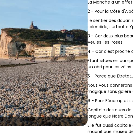
La Manche a un effet 
2 - Pour la Côte d'Albâ
Le sentier des douani
splendide, surtout d'Y
3 - Car deux plus bea
Veules-les-roses.
4 - Car c'est proche d
Etant situés en campa
un abri pour les vélos.
5 - Parce que Etretat..
Nous vous donnerons n
magique sans galère d
6 - Pour Fécamp et so
Capitale des ducs de
longue que Notre Dam
Elle fut aussi capital
magnifique musée des