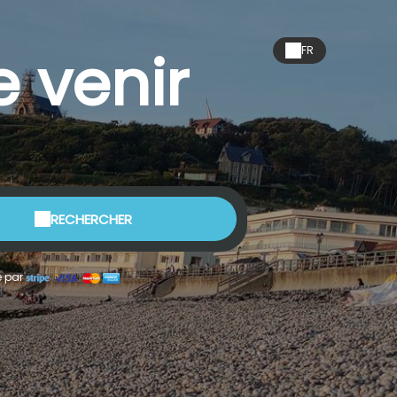
e venir
FR
RECHERCHER
é par