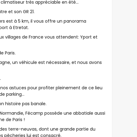
climatiseur très appréciable en été...
tre et son GR 21.
ers est à 5 km, il vous offre un panorama
port à Etretat.
ux villages de France vous attendent: Yport et
e Paris.
gne, un véhicule est nécessaire, et nous avons
.
os astuces pour profiter pleinement de ce lieu
e parking...
n histoire pas banale.
 Normandie, Fécamp possède une abbatiale aussi
e de Paris !
image
e des terre-neuvas, dont une grande partie du
 pêcheries lui est consacré.