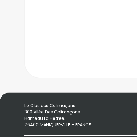
Le Clos des Colimaçons
300 Allée Des Colimaçons,
Hameau La Hétrée,
76400 MANIQUERVILLE - FRANCE